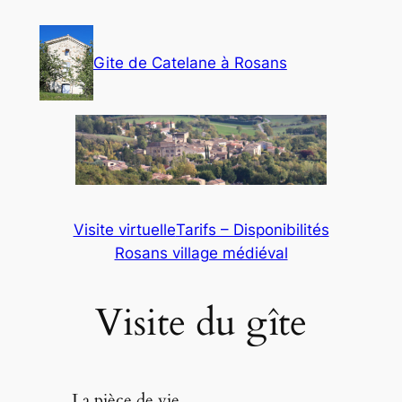
Aller
au
Gite de Catelane à Rosans
contenu
Visite virtuelle
Tarifs – Disponibilités
Rosans village médiéval
Visite du gîte
La pièce de vie